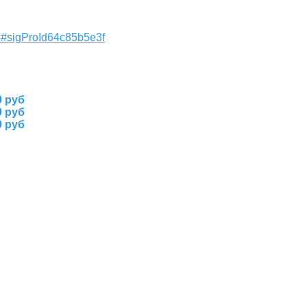
18#sigProId64c85b5e3f
0 руб
0 руб
0 руб