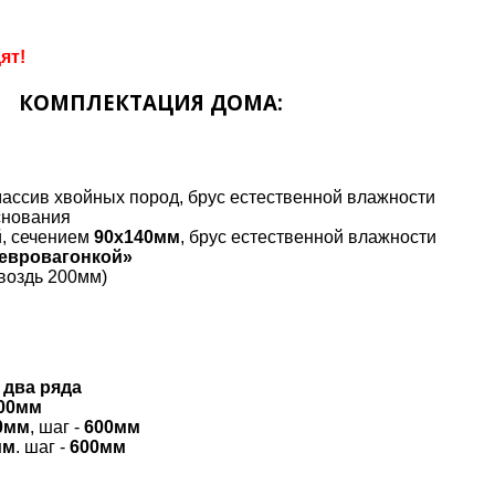
ят!
КОМПЛЕКТАЦИЯ ДОМА:
ассив хвойных пород, брус естественной влажности
основания
й, сечением
90х140мм
, брус естественной влажности
евровагонкой»
воздь 200мм)
 два ряда
00мм
0мм
, шаг -
600мм
мм
. шаг -
600мм