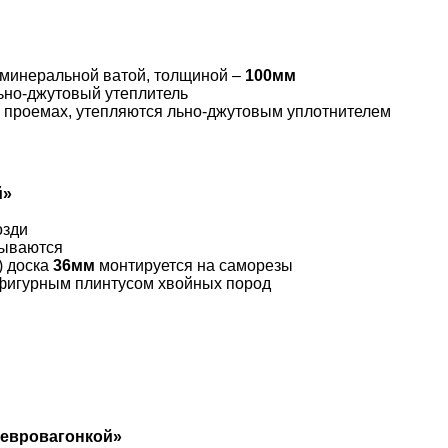
 минеральной ватой, толщиной –
100мм
ьно-джутовый утеплитель
х проемах, утепляются льно-джутовым уплотнителем
й»
озди
лываются
) доска
36мм
монтируется на саморезы
 фигурным плинтусом хвойных пород
«евровагонкой»