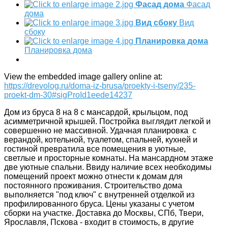
Фасад дома
Фасад
дома
Вид сбоку
Вид
сбоку
Планировка дома
Планировка дома
View the embedded image gallery online at:
https://drevolog.ru/doma-iz-brusa/proekty-i-tseny/235-
proekt-dm-30#sigProId1eede14237
Дом из бруса 8 на 8 с мансардой, крыльцом, под
асимметричной крышей. Постройка выглядит легкой и
совершенно не массивной. Удачная планировка с
верандой, котельной, туалетом, спальней, кухней и
гостиной превратила все помещения в уютные,
светлые и просторные комнаты. На мансардном этаже
две уютные спальни. Ввиду наличие всех необходимы
помещений проект можно отнести к домам для
постоянного проживания. Строительство дома
выполняется "под ключ" с внутренней отделкой из
профилированного бруса. Цены указаны с учетом
сборки на участке. Доставка до Москвы, СПб, Твери,
Ярославля, Пскова - входит в стоимость, в другие