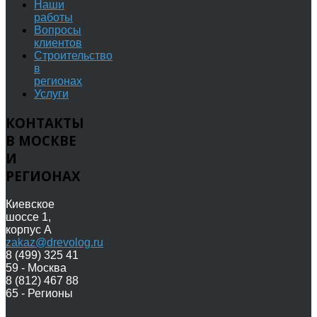
Наши
работы
Вопросы
клиентов
Строительство
в
регионах
Услуги
КОНТАКТЫ
В МОСКВЕ
И
РЕГИОНАХ
Киевское
шоссе 1,
корпус А
zakaz@drevolog.ru
8 (499) 325 41
59 - Москва
8 (812) 467 88
65 - Регионы