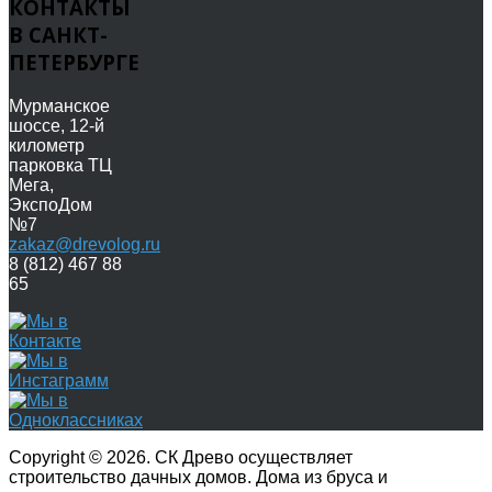
КОНТАКТЫ
В САНКТ-
ПЕТЕРБУРГЕ
Мурманское
шоссе, 12-й
километр
парковка ТЦ
Мега,
ЭкспоДом
№7
zakaz@drevolog.ru
8 (812) 467 88
65
Copyright © 2026. СК Древо осуществляет
строительство дачных домов. Дома из бруса и