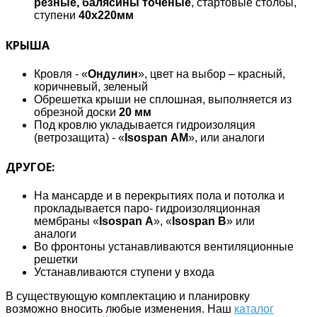
резные, балясины точеные
, стартовые столбы,
ступени
40х220мм
КРЫША
Кровля - «
Ондулин
», цвет на выбор – красный,
коричневый, зеленый
Обрешетка крыши не сплошная, выполняется из
обрезной доски
20 мм
Под кровлю укладывается гидроизоляция
(ветрозащита) - «
Isospan АМ
», или аналоги
ДРУГОЕ:
На мансарде и в перекрытиях пола и потолка и
прокладывается паро- гидроизоляционная
мембраны «
Isospan А
», «
Isospan В
» или
аналоги
Во фронтоны устанавливаются вентиляционные
решетки
Устанавливаются ступени у входа
В существующую комплектацию и планировку
возможно вносить любые изменения. Наш
каталог