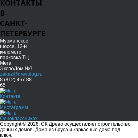
КОНТАКТЫ
В
САНКТ-
ПЕТЕРБУРГЕ
Мурманское
шоссе, 12-й
километр
парковка ТЦ
Мега,
ЭкспоДом №7
zakaz@drevolog.ru
8 (812) 467 88
65
Copyright © 2026. СК Древо осуществляет строительство
дачных домов. Дома из бруса и каркасные дома под
ключ.