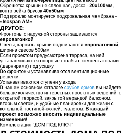
Кровля
Металлочереепица
, цвет на выбор
Обрешетка крыши не сплошная, доска -
20х100мм
,
контр рейка брусок
40х50мм
Под кровлю монтируется подкровельная мембрана -
«
Isospan АМ
»
ДРУГОЕ:
Фронтоны с наружной стороны зашиваются
евровагонкой
Свесы, карнизы крыши подшиваются
евровагонкой
,
ширина свесов 500мм
Если проектом предусмотрена терраса, на ней
устанавливаются опорные столбы с компенсаторами
(шарнирами) под усадку
Во фронтоны устанавливаются вентиляционные
решетки
Устанавливаются ступени у входа
В нашем основном каталоге
срубов домов
вы найдете
больше количество интересных проектных решений, с
открытой террасой, закрытой верандой балконом,
вторым светом, и удобные планировки для жизни с
котельной, гостиной-кухней, туалетом.
В каждый
проект возможно вносить индивидуальные
изменения!
Комплектация "ДОМ ПОД КЛЮЧ"