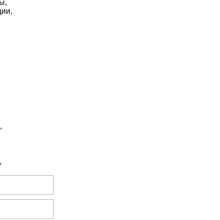
ы,
ии,
,
,
.