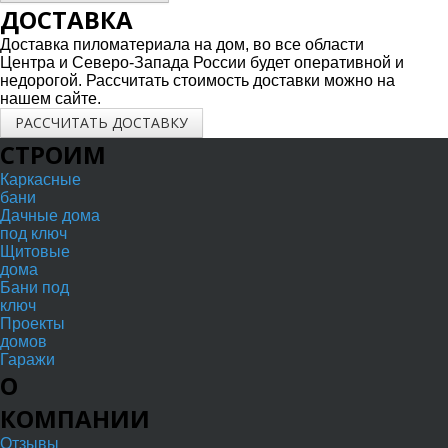
ДОСТАВКА
Доставка пиломатериала на дом, во все области
Центра и Северо-Запада России будет оперативной и
недорогой. Рассчитать стоимость доставки можно на
нашем сайте.
РАССЧИТАТЬ ДОСТАВКУ
СТРОИМ
Каркасные
бани
Дачные дома
под ключ
Щитовые
дома
Бани под
ключ
Проекты
домов
Гаражи
О
КОМПАНИИ
Отзывы