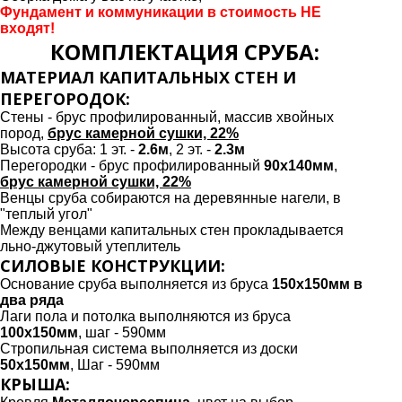
Фундамент и коммуникации в стоимость НЕ
входят!
КОМПЛЕКТАЦИЯ СРУБА:
МАТЕРИАЛ КАПИТАЛЬНЫХ СТЕН И
ПЕРЕГОРОДОК:
Cтены - брус профилированный, массив хвойных
пород,
брус камерной сушки, 22%
Высота сруба: 1 эт. -
2.6м
, 2 эт. -
2.3м
Перегородки - брус профилированный
90х140мм
,
брус камерной сушки, 22%
Венцы сруба собираются на деревянные нагели, в
"теплый угол"
Между венцами капитальных стен прокладывается
льно-джутовый утеплитель
СИЛОВЫЕ КОНСТРУКЦИИ:
Основание сруба выполняется из бруса
150х150мм в
два ряда
Лаги пола и потолка выполняются из бруса
100х150мм
, шаг - 590мм
Стропильная система выполняется из доски
50х150мм
, Шаг - 590мм
КРЫША: