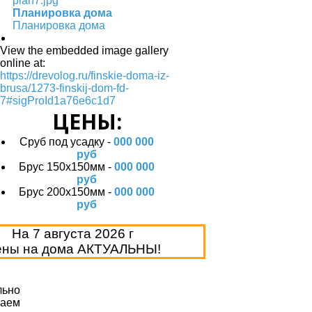
Планировка дома
Планировка дома
View the embedded image gallery
online at:
https://drevolog.ru/finskie-doma-iz-
brusa/1273-finskij-dom-fd-
7#sigProId1a76e6c1d7
ЦЕНЫ:
Сруб под усадку -
000 000
руб
Брус 150х150мм -
000 000
руб
Брус 200х150мм -
000 000
руб
На
7 августа 2026 г
ны на дома АКТУАЛЬНЫ!
льно
ваем