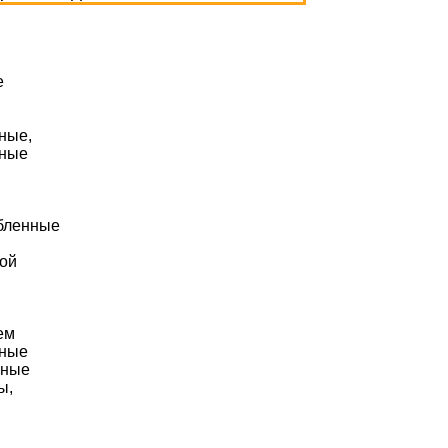
е
о
ные,
ные
бленные
ой
ем
ные
нные
ы,