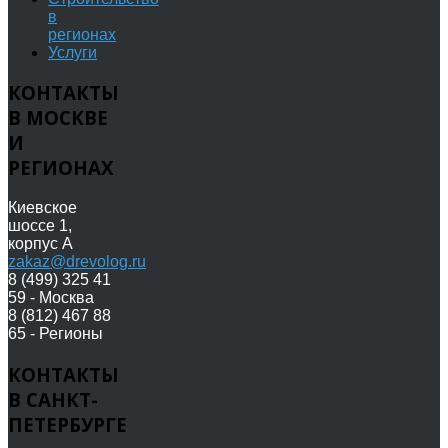
в
регионах
Услуги
КОНТАКТЫ
В МОСКВЕ
И
РЕГИОНАХ
Киевское
шоссе 1,
корпус А
zakaz@drevolog.ru
8 (499) 325 41
59 - Москва
8 (812) 467 88
65 - Регионы
КОНТАКТЫ
В САНКТ-
ПЕТЕРБУРГЕ