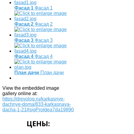
Фасад 1
Фасад 1
Фасад 2
Фасад 2
Фасад 3
Фасад 3
Фасад 4
Фасад 4
План дачи
План дачи
View the embedded image
gallery online at:
https://drevolog.ru/karkasnye-
dachnye-doma/833-karkasnaya-
dacha-1-21#sigProIdea7da19890
ЦЕНЫ: