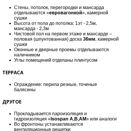
Стены, потолок, перегородки и мансарда
отделываются «
евровагонкой
», камерной
сушки
Высота от пола до потолка: 1эт - 2,5м,
мансарда - 2,3м
Чистовой пол на первом этаже и мансарде –
половая (шпунтованная) доска
36мм
, камерной
сушки
Оконные и дверные проемы отделываются
наличником
Углы помещений отделаны плинтусом
ТЕРРАСА
Ограждение: перила резные, точеные
балясины
ДРУГОЕ
Прокладывается пароизоляция и
гидроизоляция «
Isospan А,В,АМ
» или аналоги
Во фронтоны устанавливаются
вентиляционные решетки