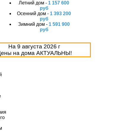
Летний дом -
1 157 600
руб
Осенний дом -
1 393 200
руб
Зимний дом -
1 591 900
руб
На
9 августа 2026 г
Цены на дома АКТУАЛЬНЫ!
й
и
е
ния
го
м