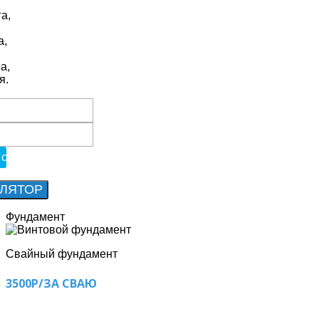
а,
а,
а,
я.
Фундамент
Свайный фундамент
3500Р/ЗА СВАЮ