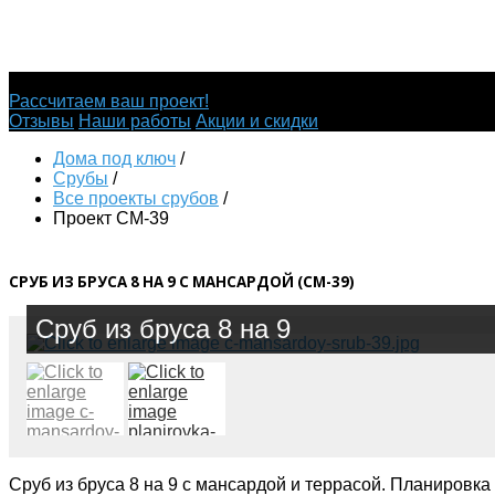
Строительство срубов из бруса
Рассчитаем ваш проект!
Отзывы
Наши работы
Акции и скидки
Дома под ключ
/
Срубы
/
Все проекты срубов
/
Проект СМ-39
СРУБ ИЗ БРУСА 8 НА 9 С МАНСАРДОЙ (СМ-39)
Сруб из бруса 8 на 9
Сруб из бруса 8 на 9 с мансардой и террасой. Планировка