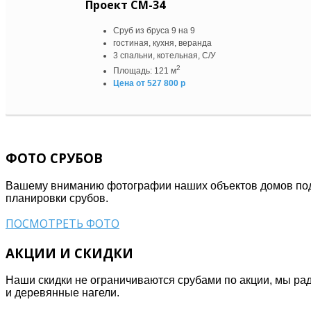
Проект СМ-34
Сруб из бруса 9 на 9
гостиная, кухня, веранда
3 спальни, котельная, С/У
2
Площадь: 121 м
Цена от 527 800 р
ФОТО СРУБОВ
Вашему вниманию фотографии наших объектов домов под у
планировки срубов.
ПОСМОТРЕТЬ ФОТО
АКЦИИ И СКИДКИ
Наши скидки не ограничиваются срубами по акции, мы ра
и деревянные нагели.