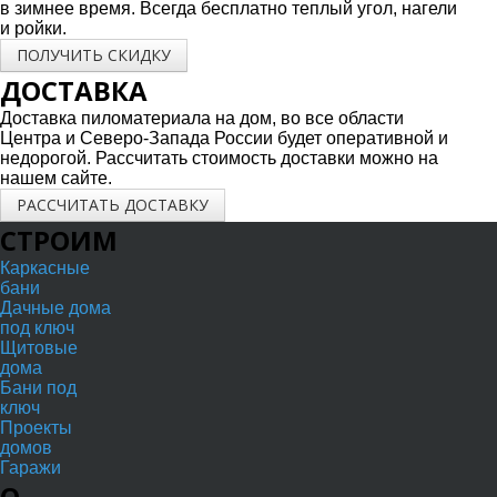
в зимнее время. Всегда бесплатно теплый угол, нагели
и ройки.
ПОЛУЧИТЬ СКИДКУ
ДОСТАВКА
Доставка пиломатериала на дом, во все области
Центра и Северо-Запада России будет оперативной и
недорогой. Рассчитать стоимость доставки можно на
нашем сайте.
РАССЧИТАТЬ ДОСТАВКУ
СТРОИМ
Каркасные
бани
Дачные дома
под ключ
Щитовые
дома
Бани под
ключ
Проекты
домов
Гаражи
О