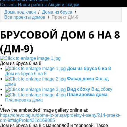
Отзывы
Наши работы
Акции и скидки
Дома под ключ
/
Дома из бруса
/
Все проекты домов
/
Проект ДМ-9
БРУСОВОЙ ДОМ 6 НА 8
(ДМ-9)
Дом из бруса 6 на 8
Дом из бруса 6 на 8
Дом из бруса 6 на 8
Фасад дома
Фасад
дома
Вид сбоку
Вид сбоку
Планировка дома
Планировка дома
View the embedded image gallery online at:
https://drevolog.ru/doma-iz-brusa/proekty-i-tseny/214-proekt-
dm-9#sigProId431d169885
Дом из бруса 6 на 8 с мансардой и террасой. Такое