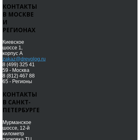
КОНТАКТЫ
В МОСКВЕ
И
РЕГИОНАХ
Киевское
шоссе 1,
корпус А
zakaz@drevolog.ru
8 (499) 325 41
59 - Москва
8 (812) 467 88
65 - Регионы
КОНТАКТЫ
В САНКТ-
ПЕТЕРБУРГЕ
Мурманское
шоссе, 12-й
километр
парковка ТЦ