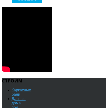
СТРОИМ
Каркасные
бани
Дачные
дома
под