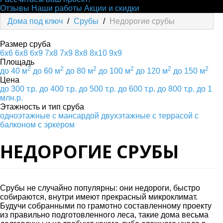
Отзывы
Наши работы
Акции и скидки
Дома под ключ
/
Срубы
/
Недорогие срубы
Размер сруба
6х6
6х8
6х9
7х8
7х9
8х8
8х10
9х9
Площадь
2
2
2
2
2
2
до 40 м
до 60 м
до 80 м
до 100 м
до 120 м
до 150 м
Цена
до 300 т.р.
до 400 т.р.
до 500 т.р.
до 600 т.р.
до 800 т.р.
до 1
млн.р.
Этажность и тип сруба
одноэтажные
с мансардой
двухэтажные
с террасой
с
балконом
с эркером
НЕДОРОГИЕ СРУБЫ
Срубы не случайно популярны: они недороги, быстро
собираются, внутри имеют прекрасный микроклимат.
Будучи собранными по грамотно составленному проекту
из правильно подготовленного леса, такие дома весьма