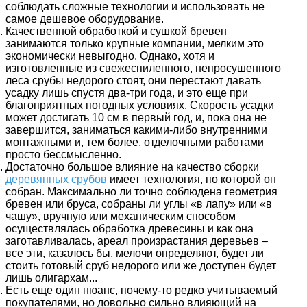
соблюдать сложные технологии и использовать не
самое дешевое оборудование.
Качественной обработкой и сушкой бревен
занимаются только крупные компании, мелким это
экономически невыгодно. Однако, хотя и
изготовленные из свежеспиленного, непросушенного
леса срубы недорого стоят, они перестают давать
усадку лишь спустя два-три года, и это еще при
благоприятных погодных условиях. Скорость усадки
может достигать 10 см в первый год, и, пока она не
завершится, заниматься какими-либо внутренними
монтажными и, тем более, отделочными работами
просто бессмысленно.
Достаточно большое влияние на качество сборки
деревянных срубов
имеет технология, по которой он
собран. Максимально ли точно соблюдена геометрия
бревен или бруса, собраны ли углы «в лапу» или «в
чашу», вручную или механическим способом
осуществлялась обработка древесины и как она
заготавливалась, ареал произрастания деревьев –
все эти, казалось бы, мелочи определяют, будет ли
стоить готовый сруб недорого или же доступен будет
лишь олигархам...
Есть еще один нюанс, почему-то редко учитываемый
покупателями, но довольно сильно влияющий на